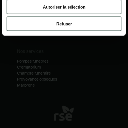
Nos mécénats
Autoriser la sélection
Nos services
Notre catalogue
Refuser
Contactez-nous
Nos métiers
Nos services
Pompes funèbres
Crématorium
Chambre funéraire
Prévoyance obsèques
Marbrerie