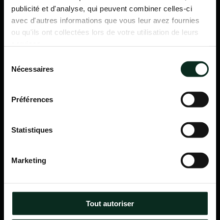
publicité et d'analyse, qui peuvent combiner celles-ci
avec d'autres informations que vous leur avez fournies
ou qu'ils ont collectées lors de votre utilisation de leurs
services.
Sélection
Nécessaires
du
consentement
Préférences
Statistiques
P.F.C.A Pompes Funèbres des Communes Associées
Marketing
Itinéraire
Navigation
Tout autoriser
Accueil
Qui sommes-nous ?