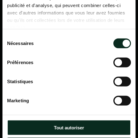
publicité et d'analyse, qui peuvent combiner celles-ci
avec d'autres informations que vous leur avez fournies
ou qu'ils ont collectées lors de votre utilisation de leurs
services.
Sélection
Nécessaires
du
consentement
Préférences
Statistiques
P.F.C.A Pompes Funèbres des Communes Associées
Marketing
Itinéraire
Navigation
Tout autoriser
Accueil
Qui sommes-nous ?