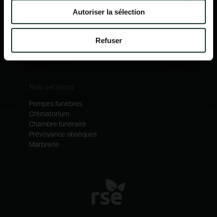
Nos mécénats
Autoriser la sélection
Nos services
Notre catalogue
Refuser
Contactez-nous
Nos métiers
Nos services
Pompes funèbres
Crématorium
Chambre funéraire
Prévoyance obsèques
Marbrerie