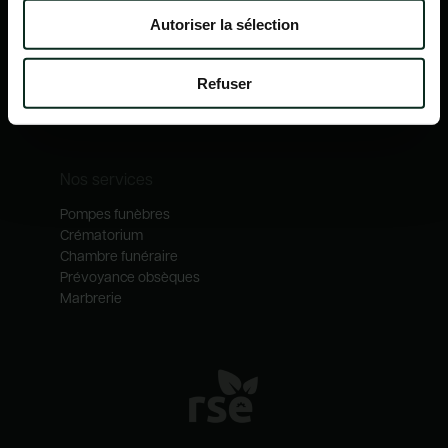
Nos mécénats
Autoriser la sélection
Nos services
Notre catalogue
Refuser
Contactez-nous
Nos métiers
Nos services
Pompes funèbres
Crématorium
Chambre funéraire
Prévoyance obsèques
Marbrerie