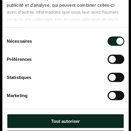
publicité et d'analyse, qui peuvent combiner celles-ci
avec d'autres informations que vous leur avez fournies
ou qu'ils ont collectées lors de votre utilisation de leurs
services.
Sélection
Nécessaires
du
consentement
Préférences
Statistiques
P.F.C.A Pompes Funèbres des Communes Associées
Marketing
Itinéraire
Navigation
Tout autoriser
Accueil
Qui sommes-nous ?