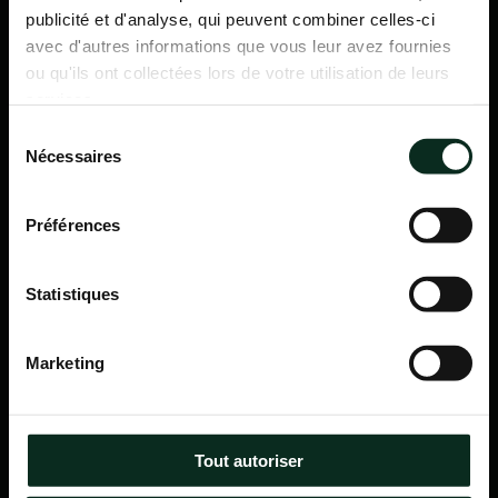
publicité et d'analyse, qui peuvent combiner celles-ci
avec d'autres informations que vous leur avez fournies
ou qu'ils ont collectées lors de votre utilisation de leurs
services.
Sélection
Nécessaires
du
consentement
Préférences
Statistiques
P.F.C.A Pompes Funèbres des Communes Associées
Marketing
Itinéraire
Navigation
Tout autoriser
Accueil
Qui sommes-nous ?