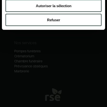
Nos mécénats
Autoriser la sélection
Nos services
Notre catalogue
Refuser
Contactez-nous
Nos métiers
Nos services
Pompes funèbres
Crématorium
Chambre funéraire
Prévoyance obsèques
Marbrerie