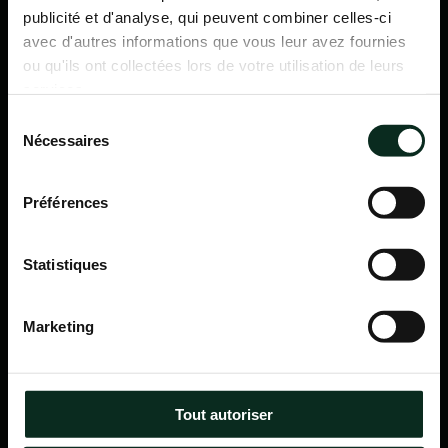
publicité et d'analyse, qui peuvent combiner celles-ci
avec d'autres informations que vous leur avez fournies
ou qu'ils ont collectées lors de votre utilisation de leurs
services.
Sélection
Nécessaires
du
consentement
Préférences
Statistiques
P.F.C.A Pompes Funèbres des Communes Associées
Marketing
Itinéraire
Navigation
Tout autoriser
Accueil
Qui sommes-nous ?