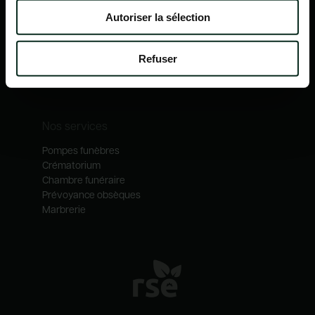
Nos mécénats
Autoriser la sélection
Nos services
Notre catalogue
Refuser
Contactez-nous
Nos métiers
Nos services
Pompes funèbres
Crématorium
Chambre funéraire
Prévoyance obsèques
Marbrerie