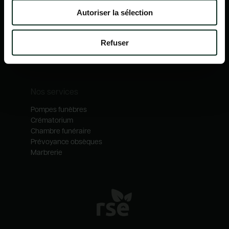
Nos mécénats
Autoriser la sélection
Nos services
Notre catalogue
Refuser
Contactez-nous
Nos métiers
Nos services
Pompes funèbres
Crématorium
Chambre funéraire
Prévoyance obsèques
Marbrerie