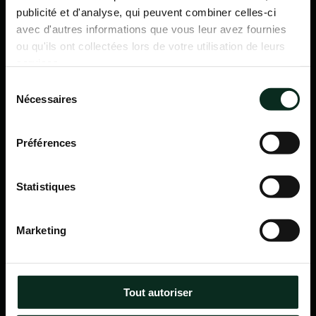
publicité et d'analyse, qui peuvent combiner celles-ci
avec d'autres informations que vous leur avez fournies
ou qu'ils ont collectées lors de votre utilisation de leurs
services.
Sélection
Nécessaires
du
consentement
Préférences
Statistiques
P.F.C.A Pompes Funèbres des Communes Associées
Marketing
Itinéraire
Navigation
Tout autoriser
Accueil
Qui sommes-nous ?