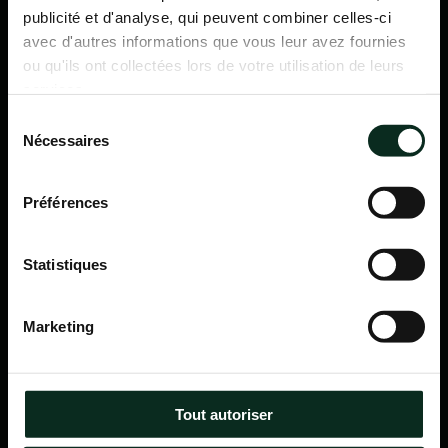
publicité et d'analyse, qui peuvent combiner celles-ci
avec d'autres informations que vous leur avez fournies
ou qu'ils ont collectées lors de votre utilisation de leurs
services.
Sélection
Nécessaires
du
consentement
Préférences
Statistiques
P.F.C.A Pompes Funèbres des Communes Associées
Marketing
Itinéraire
Navigation
Tout autoriser
Accueil
Qui sommes-nous ?