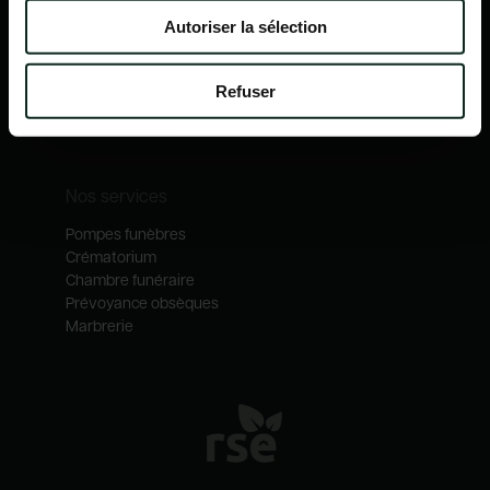
Nos mécénats
Autoriser la sélection
Nos services
Notre catalogue
Refuser
Contactez-nous
Nos métiers
Nos services
Pompes funèbres
Crématorium
Chambre funéraire
Prévoyance obsèques
Marbrerie