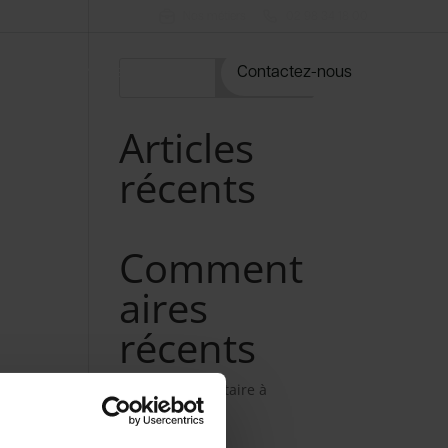
Nos métiers
02 98 34 18 00
rvices
Notre catalogue
Contactez-nous
Rechercher
Articles
récents
Comment
aires
récents
Aucun commentaire à
afficher.