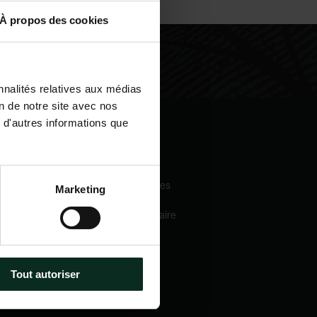
À propos des cookies
nnalités relatives aux médias
on de notre site avec nos
 d'autres informations que
igation
Nos services
eil
Pompes funèbres
Marketing
 sommes-nous
Crématorium
Chambre funéraire
 mécénats
Prévoyance
services
obsèques
e catalogue
Marbrerie
tactez-nous
Tout autoriser
métiers