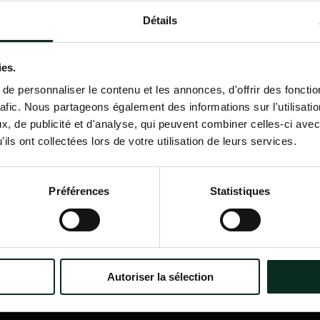
Détails
Contactez-nous
02 98 34 18 00
ies.
e personnaliser le contenu et les annonces, d'offrir des fonctio
rafic. Nous partageons également des informations sur l'utilisati
, de publicité et d'analyse, qui peuvent combiner celles-ci avec
ils ont collectées lors de votre utilisation de leurs services.
P.F.C.A Pompes Funèbres des
Nav
Communes Associées
Accu
Préférences
Statistiques
Qui
?
Itinéraire
Nos
Nos 
Notr
Con
Autoriser la sélection
Nos 