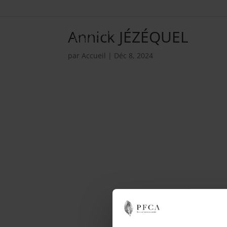
Annick JÉZÉQUEL
par
Accueil
|
Déc 8, 2024