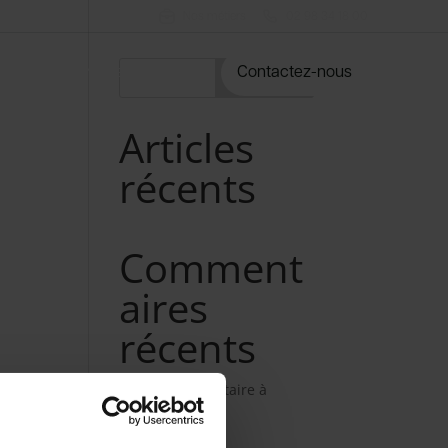
Nos métiers
02 98 34 18 00
rvices
Notre catalogue
Contactez-nous
Rechercher
Articles
récents
Comment
aires
récents
Aucun commentaire à
afficher.