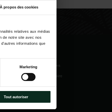
À propos des cookies
nnalités relatives aux médias
on de notre site avec nos
 d'autres informations que
igation
Nos services
eil
Pompes funèbres
Marketing
 sommes-nous
Crématorium
Chambre funéraire
 mécénats
Prévoyance
services
obsèques
e catalogue
Marbrerie
tactez-nous
Tout autoriser
métiers