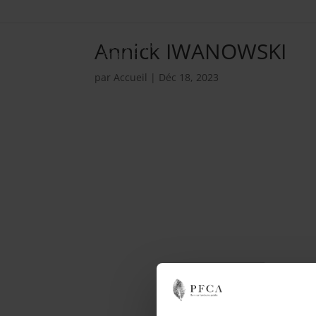
Annick IWANOWSKI
par
Accueil
|
Déc 18, 2023