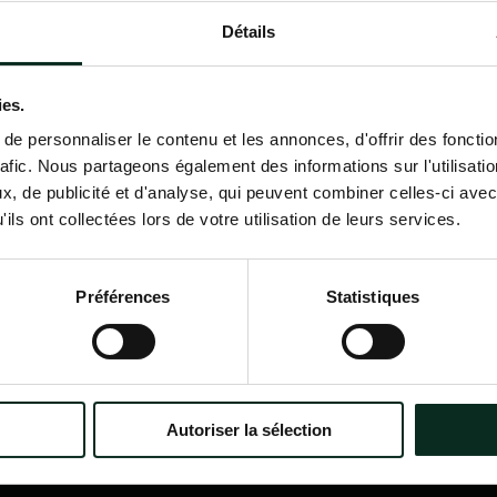
Détails
Contactez-nous
02 98 34 18 00
ies.
e personnaliser le contenu et les annonces, d'offrir des fonctio
rafic. Nous partageons également des informations sur l'utilisati
, de publicité et d'analyse, qui peuvent combiner celles-ci avec
ils ont collectées lors de votre utilisation de leurs services.
P.F.C.A Pompes Funèbres des
Nav
Communes Associées
Accu
Préférences
Statistiques
Qui
?
Itinéraire
Nos
Nos 
Notr
Con
Autoriser la sélection
Nos 