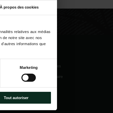
À propos des cookies
nnalités relatives aux médias
on de notre site avec nos
 d'autres informations que
igation
Nos services
eil
Pompes funèbres
Marketing
 sommes-nous
Crématorium
Chambre funéraire
 mécénats
Prévoyance
services
obsèques
e catalogue
Marbrerie
tactez-nous
Tout autoriser
métiers