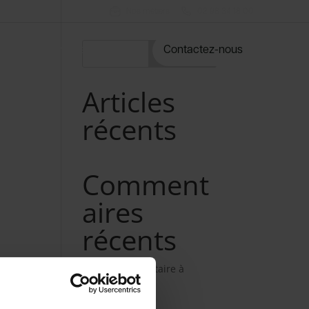
Nos métiers
02 98 34 18 00
rvices
Notre catalogue
Contactez-nous
Rechercher
Articles
récents
Comment
aires
récents
Aucun commentaire à
afficher.