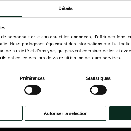
Détails
Contactez-nous
02 98 34 18 00
ies.
e personnaliser le contenu et les annonces, d'offrir des fonctio
rafic. Nous partageons également des informations sur l'utilisati
, de publicité et d'analyse, qui peuvent combiner celles-ci avec
ils ont collectées lors de votre utilisation de leurs services.
P.F.C.A Pompes Funèbres des
Nav
Communes Associées
Accu
Préférences
Statistiques
Qui
?
Itinéraire
Nos
Nos 
Notr
Con
Autoriser la sélection
Nos 