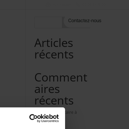
Nos métiers
02 98 34 18 00
rvices
Notre catalogue
Contactez-nous
Rechercher
Articles
récents
Comment
aires
récents
Aucun commentaire à
afficher.