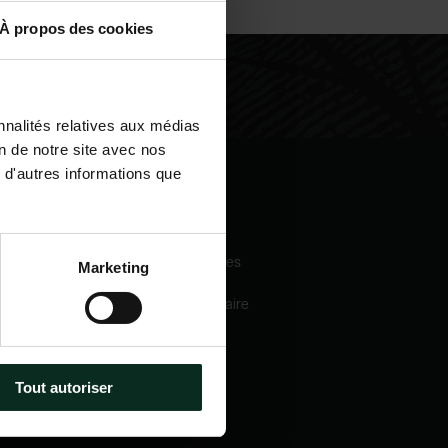
À propos des cookies
nnalités relatives aux médias
on de notre site avec nos
 d'autres informations que
igation
Nos services
eil
Pompes funèbres
Marketing
 sommes-nous
Crématorium
Chambre funéraire
 mécénats
Prévoyance
services
obsèques
e catalogue
Marbrerie
tactez-nous
Tout autoriser
métiers