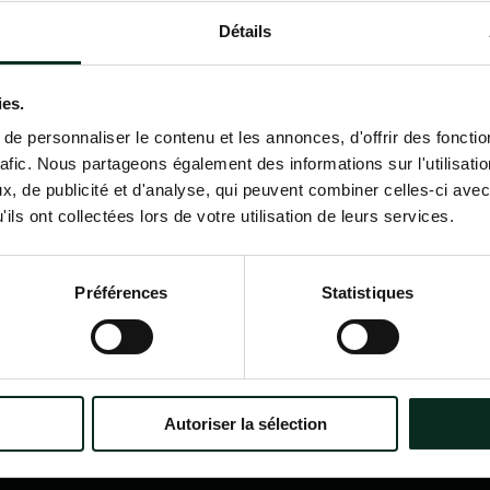
Détails
Contactez-nous
02 98 34 18 00
ies.
e personnaliser le contenu et les annonces, d'offrir des fonctio
rafic. Nous partageons également des informations sur l'utilisati
, de publicité et d'analyse, qui peuvent combiner celles-ci avec
ils ont collectées lors de votre utilisation de leurs services.
P.F.C.A Pompes Funèbres des
Nav
Communes Associées
Accu
Préférences
Statistiques
Qui
?
Itinéraire
Nos
Nos 
Notr
Con
Autoriser la sélection
Nos 