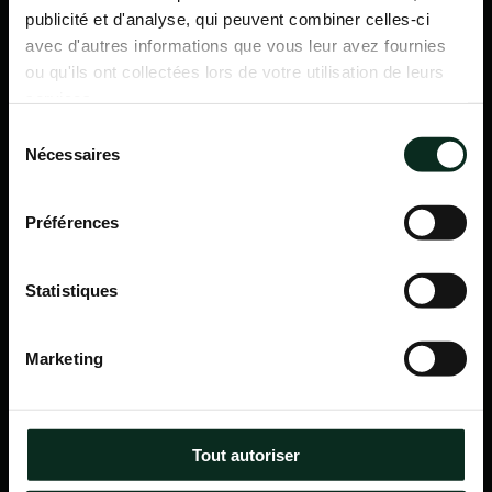
publicité et d'analyse, qui peuvent combiner celles-ci
avec d'autres informations que vous leur avez fournies
ou qu'ils ont collectées lors de votre utilisation de leurs
services.
Sélection
Nécessaires
du
consentement
Préférences
Statistiques
P.F.C.A Pompes Funèbres des Communes Associées
Marketing
Itinéraire
Navigation
Tout autoriser
Accueil
Qui sommes-nous ?