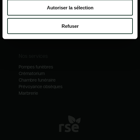
Nos mécénats
Autoriser la sélection
Nos services
Notre catalogue
Refuser
Contactez-nous
Nos métiers
Nos services
Pompes funèbres
Crématorium
Chambre funéraire
Prévoyance obsèques
Marbrerie