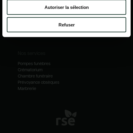
Nos mécénats
Autoriser la sélection
Nos services
Notre catalogue
Refuser
Contactez-nous
Nos métiers
Nos services
Pompes funèbres
Crématorium
Chambre funéraire
Prévoyance obsèques
Marbrerie