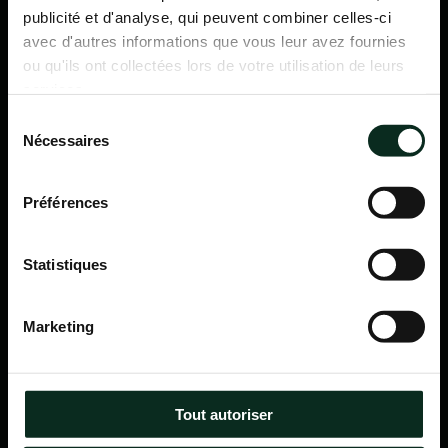
publicité et d'analyse, qui peuvent combiner celles-ci
avec d'autres informations que vous leur avez fournies
ou qu'ils ont collectées lors de votre utilisation de leurs
services.
Sélection
Nécessaires
du
consentement
Préférences
Statistiques
P.F.C.A Pompes Funèbres des Communes Associées
Marketing
Itinéraire
Navigation
Tout autoriser
Accueil
Qui sommes-nous ?