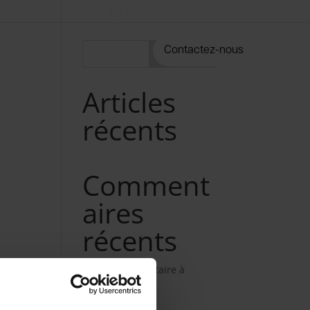
Nos métiers
02 98 34 18 00
rvices
Notre catalogue
Contactez-nous
Rechercher
Articles
récents
Comment
aires
récents
Aucun commentaire à
afficher.