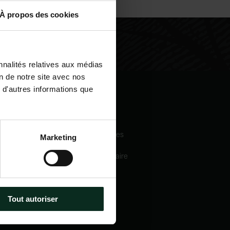
À propos des cookies
nnalités relatives aux médias
on de notre site avec nos
 d'autres informations que
igation
Nos services
eil
Pompes funèbres
Marketing
 sommes-nous
Crématorium
Chambre funéraire
 mécénats
Prévoyance
services
obsèques
e catalogue
Marbrerie
tactez-nous
Tout autoriser
métiers