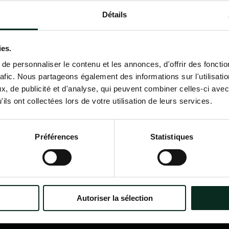
Détails
Contactez-nous
02 98 34 18 00
ies.
e personnaliser le contenu et les annonces, d'offrir des fonctio
rafic. Nous partageons également des informations sur l'utilisati
, de publicité et d'analyse, qui peuvent combiner celles-ci avec
ils ont collectées lors de votre utilisation de leurs services.
P.F.C.A Pompes Funèbres des
Nav
Communes Associées
Accu
Préférences
Statistiques
Qui
?
Itinéraire
Nos
Nos 
Notr
Con
Autoriser la sélection
Nos 