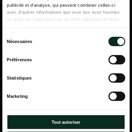
publicité et d'analyse, qui peuvent combiner celles-ci
avec d'autres informations que vous leur avez fournies
ou qu'ils ont collectées lors de votre utilisation de leurs
services.
Sélection
Nécessaires
du
consentement
Préférences
Statistiques
P.F.C.A Pompes Funèbres des Communes Associées
Marketing
Itinéraire
Navigation
Tout autoriser
Accueil
Qui sommes-nous ?