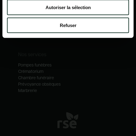
Nos mécénats
Autoriser la sélection
Nos services
Notre catalogue
Refuser
Contactez-nous
Nos métiers
Nos services
Pompes funèbres
Crématorium
Chambre funéraire
Prévoyance obsèques
Marbrerie