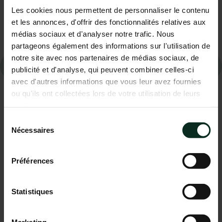
Les cookies nous permettent de personnaliser le contenu
Aucun commentaire à afficher.
et les annonces, d'offrir des fonctionnalités relatives aux
médias sociaux et d'analyser notre trafic. Nous
partageons également des informations sur l'utilisation de
notre site avec nos partenaires de médias sociaux, de
Contactez-nous
publicité et d'analyse, qui peuvent combiner celles-ci
avec d'autres informations que vous leur avez fournies
02 98 34 18 00
ou qu'ils ont collectées lors de votre utilisation de leurs
services.
Sélection
Nécessaires
du
consentement
Préférences
Statistiques