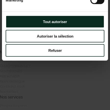
Marketing
Tout autoriser
P.F.C.A Pompes Funèbres des Communes Associées
Autoriser la sélection
Itinéraire
Refuser
Navigation
Accueil
Qui sommes-nous ?
Nos mécénats
Nos services
Notre catalogue
Contactez-nous
Nos métiers
Nos services
Pompes funèbres